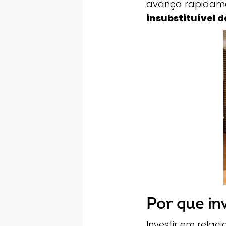
avança rapidamen
insubstituível
Por que in
Investir em rela