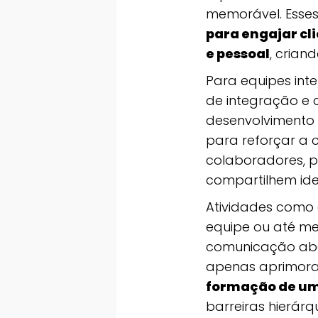
memorável. Esse
para engajar cl
e pessoal
, crian
Para equipes int
de integração e 
desenvolvimento 
para reforçar a 
colaboradores, p
compartilhem ide
Atividades como 
equipe ou até me
comunicação abe
apenas aprimor
formação de um
barreiras hierár