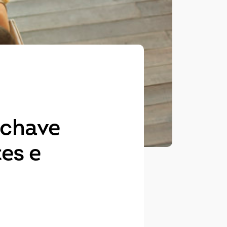
 chave
tes e