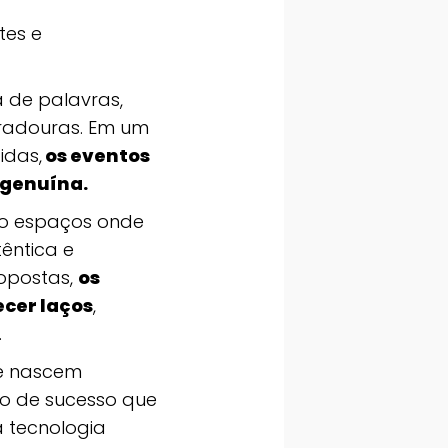
tes e
 de palavras,
radouras. Em um
idas,
os eventos
genuína.
ndo espaços onde
êntica e
 opostas,
os
ecer laços
,
.
de nascem
do de sucesso que
 tecnologia