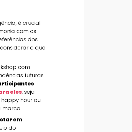
ência, é crucial
rmonia com os
ferências dos
l considerar o que
orkshop com
ndências futuras
articipantes
ara eles
, seja
 happy hour ou
a marca.
star em
meio do