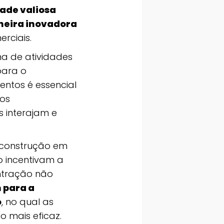
ade valiosa
aneira inovadora
rciais.
ma de atividades
para o
ntos é essencial
dos
 interajam e
e construção em
o incentivam a
ntração não
 para a
o
, no qual as
o mais eficaz.