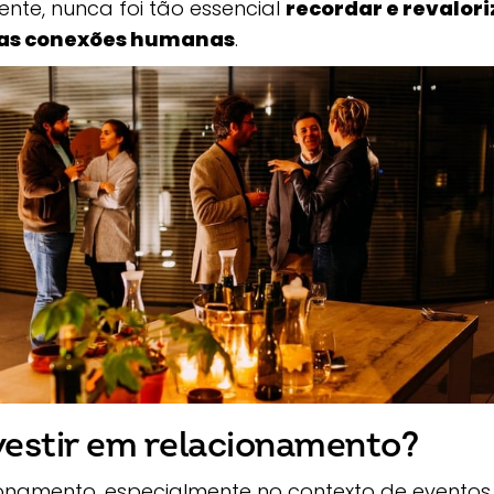
te, nunca foi tão essencial
recordar e revalori
 das conexões humanas
.
vestir em relacionamento?
cionamento, especialmente no contexto de eventos 