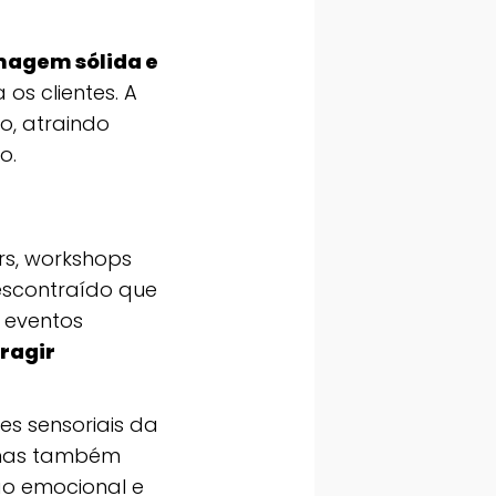
magem sólida e
os clientes. A
o, atraindo
o.
rs, workshops
descontraído que
 eventos
ragir
es sensoriais da
, mas também
ão emocional e