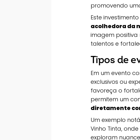
promovendo uma 
Este investimento
acolhedora da 
imagem positiva 
talentos e forta
Tipos de e
Em um evento cor
exclusivos ou exp
favoreça o forta
permitem um con
diretamente com
Um exemplo notáv
Vinho Tinta, ond
exploram nuances