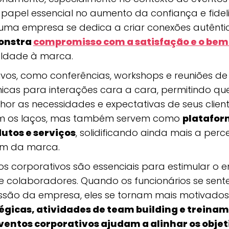
apel essencial no aumento da confiança e fidel
 uma empresa se dedica a criar conexões autênt
onstra
compromisso com a satisfação e o bem
aldade à marca.
ivos, como conferências, workshops e reuniões de
icas para interações cara a cara, permitindo q
r as necessidades e expectativas de seus client
em os laços, mas também servem como
platafor
utos e serviços
, solidificando ainda mais a per
têm da marca.
tos corporativos são essenciais para estimular o
e colaboradores. Quando os funcionários se sent
são da empresa, eles se tornam mais motivados 
égicas, atividades de team building e treina
ventos corporativos ajudam a alinhar os objet