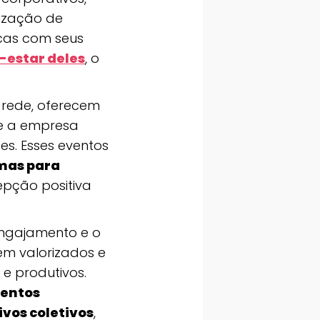
ização de
icas com seus
-estar deles
, o
 rede, oferecem
ue a empresa
es. Esses eventos
mas para
cepção positiva
 engajamento e o
em valorizados e
e produtivos.
mentos
ivos coletivos
,