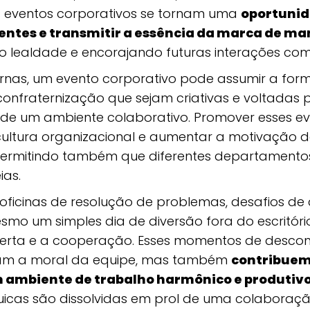
s eventos corporativos se tornam uma
oportunid
ientes e transmitir a essência da marca de m
do lealdade e encorajando futuras interações come
ernas, um evento corporativo pode assumir a for
confraternização que sejam criativas e voltadas 
de um ambiente colaborativo. Promover esses eve
cultura organizacional e aumentar a motivação 
ermitindo também que diferentes departamentos
ias.
oficinas de resolução de problemas, desafios d
smo um simples dia de diversão fora do escritóri
rta e a cooperação. Esses momentos de desco
am a moral da equipe, mas também
contribuem
 ambiente de trabalho harmônico e produtiv
quicas são dissolvidas em prol de uma colaboraçã