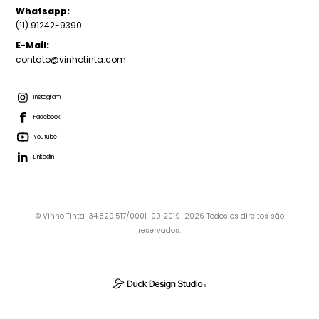
Whatsapp:
(11) 91242-9390
E-Mail:
contato@vinhotinta.com
Instagram
Facebook
Youtube
Linkedin
© Vinho Tinta 34.829.517/0001-00 2019-2026 Todos os direitos são
reservados.