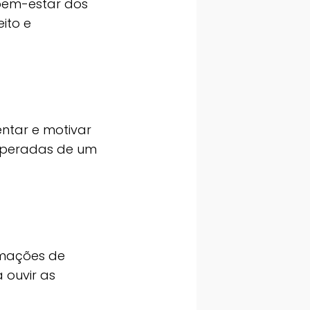
 bem-estar dos
ito e
entar e motivar
esperadas de um
rmações de
 ouvir as