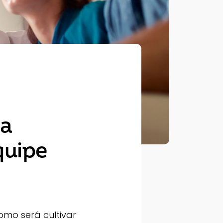
ma
quipe
como será cultivar