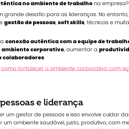
têntica no ambiente de trabalho
na empresa?
 grande desafio para as lideranças. No entanto
de
gestão de pessoas
,
soft skills
, técnicas e muit
uma
conexão autêntica com a equipe de trabalh
o
ambiente corporativo
, aumentar a
produtivi
 colaboradores
.
e
como fortalecer o ambiente corporativo com a
pessoas e liderança
ser um gestor de pessoas e isso envolve cuidar d
r um ambiente saudável, justo, produtivo, com me