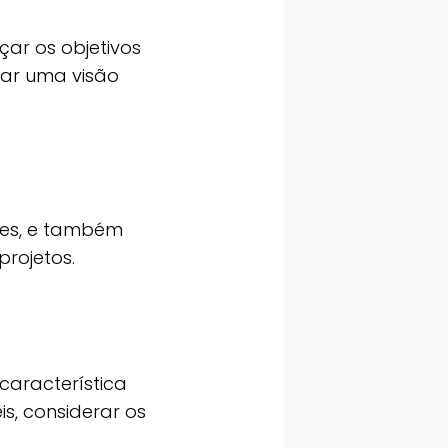
çar os objetivos
har uma visão
ões, e também
projetos.
aracterística
is, considerar os