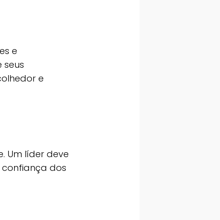
es e
 seus
colhedor e
e. Um líder deve
a confiança dos