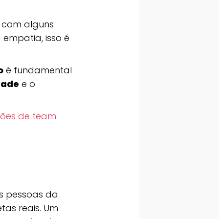
, com alguns
a empatia, isso é
o
é fundamental
dade
e o
ções de team
as pessoas da
tas reais. Um