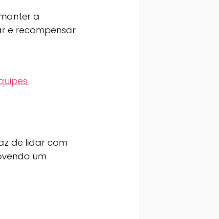
 manter a
iar e recompensar
quipes.
az de lidar com
movendo um