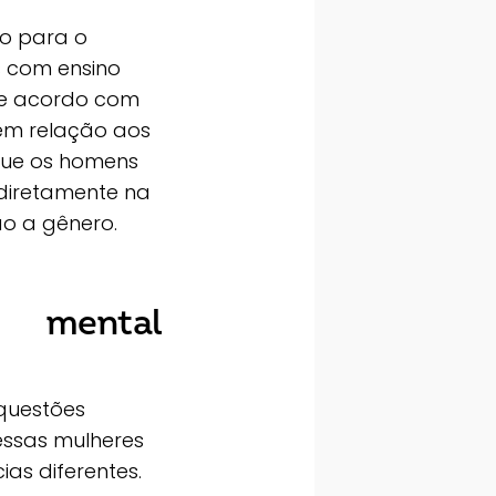
ão para o
 com ensino
 de acordo com
 em relação aos
que os homens
 diretamente na
o a gênero.
to mental
questões
essas mulheres
as diferentes.