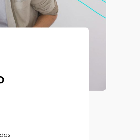
o
 das