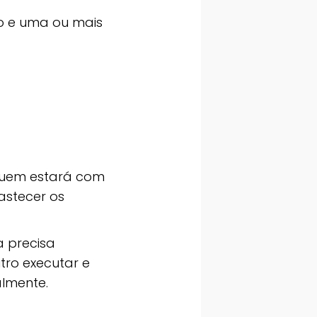
o e uma ou mais
 quem estará com
astecer os
a precisa
utro executar e
almente.