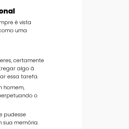
onal
pre é vista
, como uma
eres, certamente
regar algo à
r essa tarefa.
um homem,
 perpetuando o
 e pudesse
m sua memória.