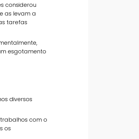
s considerou
ue as levam a
as tarefas
 mentalmente,
 um esgotamento
os diversos
 trabalhos com o
s os