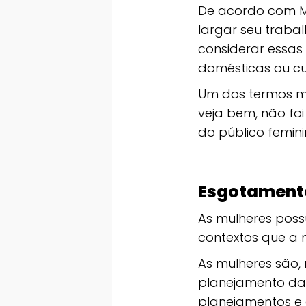
De acordo com M
largar seu traba
considerar essas
domésticas ou cu
Um dos termos m
veja bem, não f
do público femini
Esgotament
As mulheres poss
contextos que a 
As mulheres são,
planejamento das
planejamentos e 