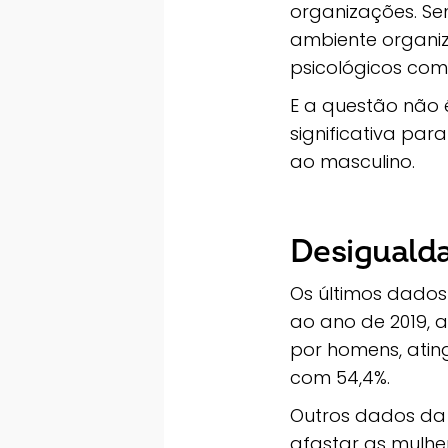
organizações. Se
ambiente organiz
psicológicos com
E a questão não é
significativa pa
ao masculino.
Desiguald
Os últimos dados d
ao ano de 2019, 
por homens, atin
com 54,4%.
Outros dados da
afastar as mulh