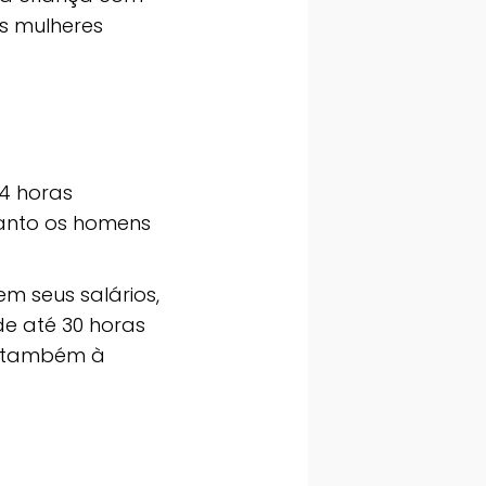
s mulheres
4 horas
anto os homens
m seus salários,
e até 30 horas
e também à