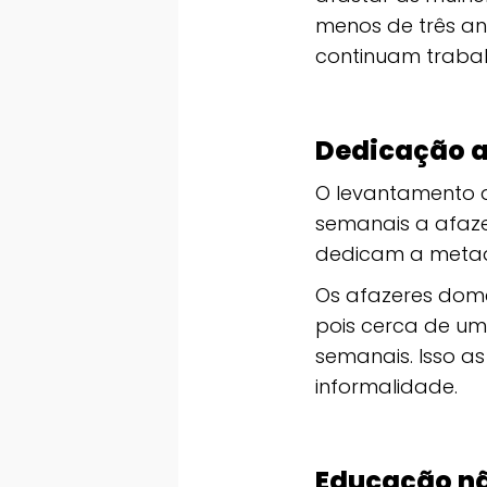
menos de três an
continuam trabalh
Dedicação a
O levantamento 
semanais a afaz
dedicam a metade
Os afazeres domé
pois cerca de um
semanais. Isso 
informalidade.
Educação nã