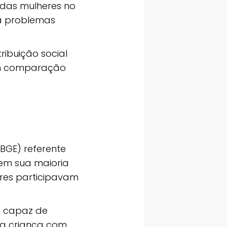
 das mulheres no
 a problemas
ribuição social
 em comparação
IBGE) referente
 em sua maioria
eres participavam
e capaz de
ma criança com