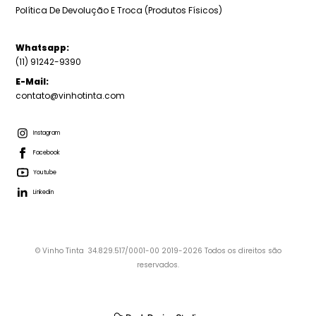
Política De Devolução E Troca (Produtos Físicos)
Whatsapp:
(11) 91242-9390
E-Mail:
contato@vinhotinta.com
Instagram
Facebook
Youtube
Linkedin
© Vinho Tinta 34.829.517/0001-00 2019-2026 Todos os direitos são
reservados.